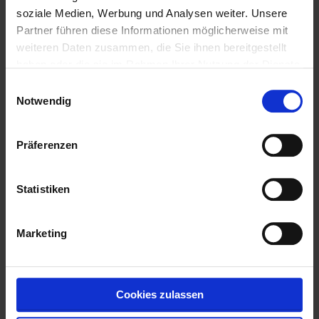
soziale Medien, Werbung und Analysen weiter. Unsere
Partner führen diese Informationen möglicherweise mit
weiteren Daten zusammen, die Sie ihnen bereitgestellt
1982
haben oder die sie im Rahmen Ihrer Nutzung der Dienste
gesammelt haben.
Einwilligungsauswahl
Notwendig
Vakuum-Härterei
Neubau einer modernen Vakuum-
Präferenzen
Härterei...
Weiterlesen...
Statistiken
Marketing
1972
Günter Berghaus tritt ein
Cookies zulassen