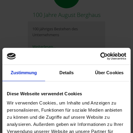
100 Jahre August Berghaus
100 jähriges Bestehen des
Unternehmens
Weiterlesen...
1983
Zustimmung
Details
Über Cookies
CNC-gesteuerte Fertigung
Diese Webseite verwendet Cookies
Wir verwenden Cookies, um Inhalte und Anzeigen zu
...auf eine CNC-gesteuerte Fertigung.
personalisieren, Funktionen für soziale Medien anbieten
Die Umstellung beginnt in der
zu können und die Zugriffe auf unsere Website zu
Dreherei...
analysieren. Außerdem geben wir Informationen zu Ihrer
Weiterlesen...
Verwendung unserer Website an unsere Partner für