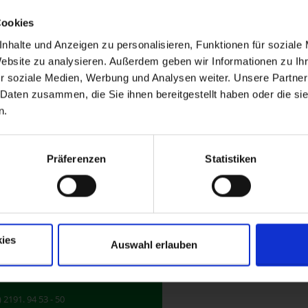
Cookies
1982
1994
nhalte und Anzeigen zu personalisieren, Funktionen für soziale
Website zu analysieren. Außerdem geben wir Informationen zu I
r soziale Medien, Werbung und Analysen weiter. Unsere Partner
 Daten zusammen, die Sie ihnen bereitgestellt haben oder die s
n.
Präferenzen
Statistiken
kt
itag-Straße 32
emscheid
Klicken Sie hier, u
ies
Auswahl erlauben
Daten an Google üb
 2191. 94 53 - 0
Sie in 
) 2191. 94 53 - 50