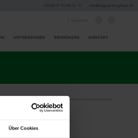
+49 (0) 21 91.94 53 - 0
info@august-berghaus.de
X
Sprachen
EN
UNTERNEHMEN
REFERENZEN
KONTAKT
ammier System.
Über Cookies