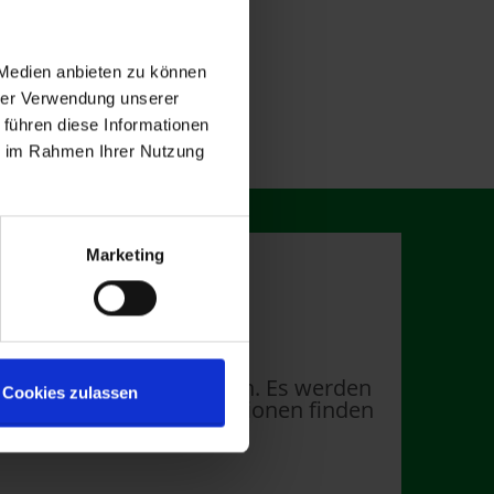
 Medien anbieten zu können
hrer Verwendung unserer
 führen diese Informationen
ie im Rahmen Ihrer Nutzung
Marketing
m Google Maps anzuzeigen. Es werden
Cookies zulassen
ertragen. Mehr Informationen finden
der Datenschutzerklärung.