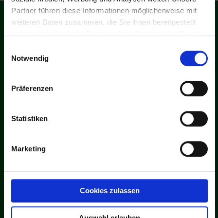
Partner führen diese Informationen möglicherweise mit
weiteren Daten zusammen, die Sie ihnen bereitgestellt
Downloads
haben oder die sie im Rahmen Ihrer Nutzung der Dienste
gesammelt haben.
Einwilligungsauswahl
Notwendig
Verkaufsbedingungen
Präferenzen
Zertifikat-ISO-9001:2015
Statistiken
Marketing
Zertifikat-VDA-6-Teil-4 2017
MTU-Zertifikat
Cookies zulassen
Auswahl erlauben