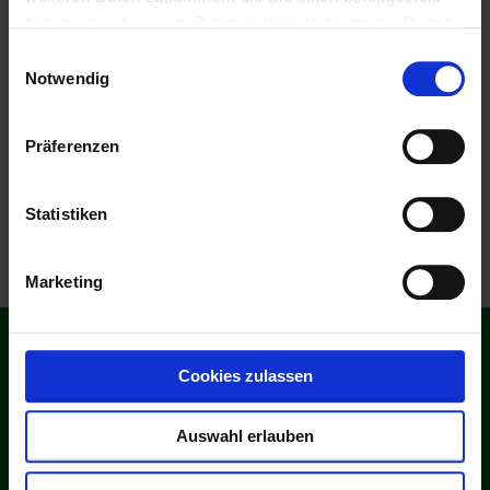
Broaching tools for the production of fire
haben oder die sie im Rahmen Ihrer Nutzung der Dienste
tree and dovetail profiles in turbine discs
gesammelt haben.
as well as ring gear wheels for gears in
Einwilligungsauswahl
wind power plants.
Notwendig
READ MORE →
Präferenzen
Statistiken
Marketing
Downloads
Cookies zulassen
Auswahl erlauben
QS-Certificate (DIN ISO 9001:2000)