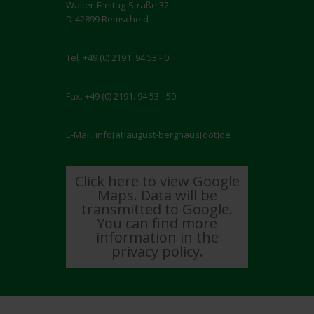
Walter-Freitag-Straße 32
D-42899 Remscheid
Tel. +49 (0) 2191. 94 53 - 0
Fax. +49 (0) 2191. 94 53 - 50
E-Mail. info[at]august-berghaus[dot]de
Click here to view Google
Maps. Data will be
transmitted to Google.
You can find more
information in the
privacy policy.