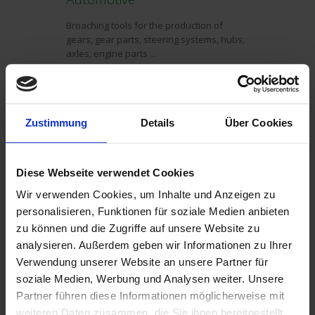
Broaching tools for the production of
gears, gear parts, steering systems, hubs,
axles, engine parts ...
READ MORE →
Zustimmung
Details
Über Cookies
Aviation
Diese Webseite verwendet Cookies
Broaching tools for the production of fire
tree and dovetail profiles in turbine discs.
Wir verwenden Cookies, um Inhalte und Anzeigen zu
personalisieren, Funktionen für soziale Medien anbieten
zu können und die Zugriffe auf unsere Website zu
READ MORE →
analysieren. Außerdem geben wir Informationen zu Ihrer
Verwendung unserer Website an unsere Partner für
soziale Medien, Werbung und Analysen weiter. Unsere
Power-generation
Partner führen diese Informationen möglicherweise mit
weiteren Daten zusammen, die Sie ihnen bereitgestellt