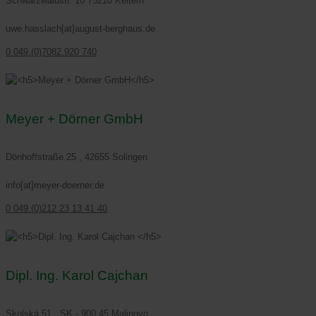
Schwarzwaldstr. 10 75210 Keltern
uwe.hasslach[at]august-berghaus.de
0 049.(0)7082.920 740
Meyer + Dörner GmbH
Dönhoffstraße 25 , 42655 Solingen
info[at]meyer-doerner.de
0 049.(0)212.23 13 41 40
Dipl. Ing. Karol Cajchan
Skolská 51 , SK - 900 45 Malinovo