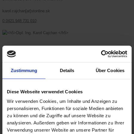
karol.cajchan[at]stonline.sk
0 0421.948 731 010
Dipl. Ing. Karol Cajchan
Skolská 51 , SK - 900 45 Malinovo
Zustimmung
Details
Über Cookies
karol.cajchan[at]stonline.sk
0 0421.948 731 010
Diese Webseite verwendet Cookies
Wir verwenden Cookies, um Inhalte und Anzeigen zu
personalisieren, Funktionen für soziale Medien anbieten
Asier Osuna
zu können und die Zugriffe auf unsere Website zu
analysieren. Außerdem geben wir Informationen zu Ihrer
Verwendung unserer Website an unsere Partner für