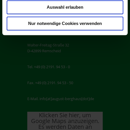
MTU-Zertifikat
Auswahl erlauben
Nur notwendige Cookies verwenden
Kontakt
Walter-Freitag-Straße 32
D-42899 Remscheid
Tel. +49 (0) 2191. 94 53 - 0
Fax. +49 (0) 2191. 94 53 - 50
E-Mail. info[at]august-berghaus[dot]de
Klicken Sie hier, um
Google Maps anzuzeigen.
Es werden Daten an