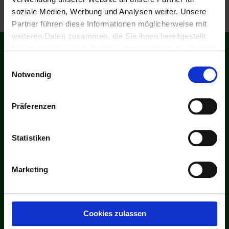
soziale Medien, Werbung und Analysen weiter. Unsere
Partner führen diese Informationen möglicherweise mit
weiteren Daten zusammen, die Sie ihnen bereitgestellt
haben oder die sie im Rahmen Ihrer Nutzung der Dienste
gesammelt haben.
Downloads
Einwilligungsauswahl
Notwendig
Verkaufsbedingungen
Präferenzen
Statistiken
Zertifikat-ISO-9001:2015
Marketing
Zertifikat-VDA-6-Teil-4 2017
Cookies zulassen