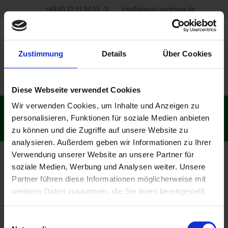
+49 (0) 21 91.94 53 - 0
info@august-berghaus.de
X
Sprachen
Zustimmung
Details
Über Cookies
Diese Webseite verwendet Cookies
Wir verwenden Cookies, um Inhalte und Anzeigen zu
berghaus
personalisieren, Funktionen für soziale Medien anbieten
zu können und die Zugriffe auf unsere Website zu
analysieren. Außerdem geben wir Informationen zu Ihrer
Verwendung unserer Website an unsere Partner für
soziale Medien, Werbung und Analysen weiter. Unsere
Partner führen diese Informationen möglicherweise mit
weiteren Daten zusammen, die Sie ihnen bereitgestellt
© 2026
August Berghaus GmbH & Co. KG
haben oder die sie im Rahmen Ihrer Nutzung der Dienste
All Rights Reserved.
gesammelt haben.
Einwilligungsauswahl
X